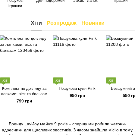
Пошукові
Для подорожей
Захист лапок
Іграшки
іграшки
Хіти
Розпродаж
Новинки
Хіт
Хіт
Хіт
Комплект по догляду за
Пошукова куля Pink
Безшумний а
лапками: віск та бальзам
950 грн
550 г
799 грн
Бренду LaviJoy майже 9 років – спершу ми робили жетони-
адресники для щасливих хвостиків. З часом знайшли місію в тому,