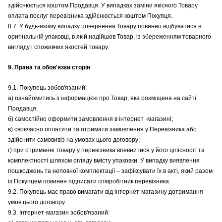
здійснюється коштом Продавця. У випадках заміни якісного Товару
оплата послуг перевізника здійснюється коштом Покупця.
8.7. У будь-якому випадку повернення Товару повинно відбуватися в
оригінальній упаковці, в якій надійшов Товар, із збереженням товарного
вигляду і споживчих якостей товару.
9. Права та обов'язки сторін
9.1. Покупець зобов'язаний:
а) ознайомитись з інформацією про Товар, яка розміщена на сайті
Продавця;
б) самостійно оформити замовлення в інтернет -магазині;
в) своєчасно оплатити та отримати замовлення у Перевізника або
здійснити самовивіз на умовах цього договору;
г) при отриманні товару у перевізника впевнитися у його цілісності та
комплектності шляхом огляду вмісту упаковки. У випадку виявлення
пошкоджень та неповної комплектації – зафіксувати їх в акті, який разом
із Покупцем повинен підписати співробітник перевізника.
9.2. Покупець має право вимагати від інтернет-магазину дотримання
умов цього договору.
9.3. Інтернет-магазин зобов'язаний: