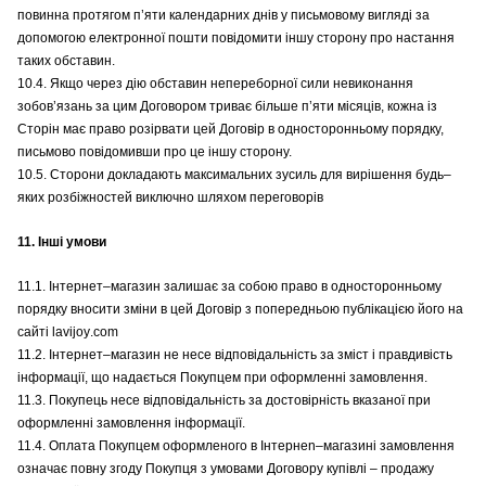
повинна протягом п’яти календарних днів у письмовому вигляді за
допомогою електронної пошти повідомити іншу сторону про настання
таких обставин.
10.4. Якщо через дію обставин непереборної сили невиконання
зобов’язань за цим Договором триває більше п’яти місяців, кожна із
Сторін має право розірвати цей Договір в односторонньому порядку,
письмово повідомивши про це іншу сторону.
10.5. Сторони докладають максимальних зусиль для вирішення будь–
яких розбіжностей виключно шляхом переговорів
11. Інші умови
11.1. Інтернет–магазин залишає за собою право в односторонньому
порядку вносити зміни в цей Договір з попередньою публікацією його на
сайті
lavijoy
.
com
11.2. Інтернет–магазин не несе відповідальність за зміст і правдивість
інформації, що надається Покупцем при оформленні замовлення.
11.3. Покупець несе відповідальність за достовірність вказаної при
оформленні замовлення інформації.
11.4. Оплата Покупцем оформленого в Інтернеn–магазині замовлення
означає повну згоду Покупця з умовами Договору купівлі – продажу