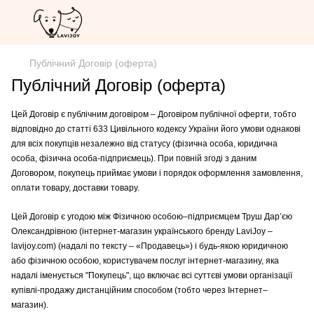
Публічний Договір (оферта)
Публічний Договір (оферта)
Цей Договір є публічним договіром – Договіром публічної оферти, тобто
відповідно до статті 633 Цивільного кодексу України його умови однакові
для всіх покупців незалежно від статусу (фізична особа, юридична
особа, фізична особа-підприємець). При повній згоді з даним
Договором, покупець приймає умови і порядок оформлення замовлення,
оплати товару, доставки товару.
Цей Договір є угодою між Фізичною особою–підприємцем
Труш Дар’єю
Олександрівною
(інтернет-магазин українського бренду LaviJoy –
lavijoy.com) (надалі по тексту – «Продавець») і будь-якою юридичною
або фізичною особою, користувачем послуг інтернет-магазину, яка
надалі іменується "Покупець", що включає всі суттєві умови організації
купівлі-продажу дистанційним способом (тобто через Інтернет–
магазин).