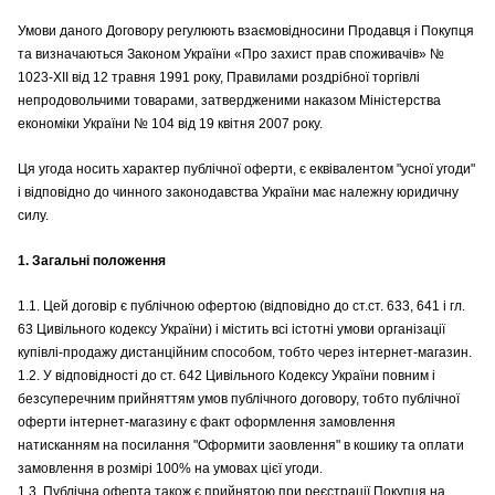
Умови даного Договору регулюють взаємовідносини Продавця і Покупця
та визначаються Законом України «Про захист прав споживачів» №
1023-XII від 12 травня 1991 року, Правилами роздрібної торгівлі
непродовольчими товарами, затвердженими наказом Міністерства
економіки України № 104 від 19 квітня 2007 року.
Ця угода носить характер публічної оферти, є еквівалентом "усної угоди"
і відповідно до чинного законодавства України має належну юридичну
силу.
1. Загальні положення
1.1. Цей договір є публічною офертою (відповідно до ст.ст. 633, 641 і гл.
63 Цивільного кодексу України) і містить всі істотні умови організації
купівлі-продажу дистанційним способом, тобто через інтернет-магазин.
1.2. У відповідності до ст. 642 Цивільного Кодексу України повним і
безсуперечним прийняттям умов публічного договору, тобто публічної
оферти інтернет-магазину є факт оформлення замовлення
натисканням на посилання "Оформити заовлення" в кошику та оплати
замовлення в розмірі 100% на умовах цієї угоди.
1.3. Публічна оферта також є прийнятою при реєстрації Покупця на