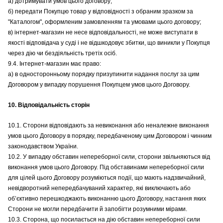
а) дотримувати умов цього договору;
б) передати Покупцю товар у відповідності з обраним зразком за
"Каталогом", оформленим замовленням та умовами цього договору;
в) інтернет-магазин не несе відповідальності, не може виступати в
якості відповідача у суді і не відшкодовує збитки, що виникли у Покупця
через дію чи бездіяльність третіх осіб.
9.4. Інтернет-магазин має право:
а) в односторонньому порядку призупинити надання послуг за цим
Договором у випадку порушення Покупцем умов цього Договору.
10. Відповідальність сторін
10.1. Сторони відповідають за невиконання або неналежне виконання
умов цього Договору в порядку, передбаченому цим Договором і чинним
законодавством України.
10.2. У випадку обставин непереборної сили, сторони звільняються від
виконання умов цього Договору. Під обставинами непереборної сили
для цілей цього Договору розуміються події, що мають надзвичайний,
невідворотний непередбачуваний характер, які виключають або
об’єктивно перешкоджають виконанню цього Договору, настання яких
Сторони не могли передбачити й запобігти розумними мірами.
10.3. Сторона, що посилається на дію обставин непереборної сили