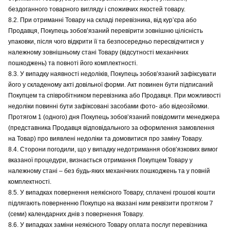
бездоганного товарного вигляду і споживчих якостей товару.
8.2. При отриманні Товару на складі перевізника, від кур’єра або
Продавця, Покупець зобов’язаний перевірити зовнішню цілісність
упаковки, після чого відкрити її та безпосередньо пересвідчитися у
належному зовнішньому стані Товару (відсутності механічних
пошкоджень) та повноті його комплектності.
8.3. У випадку наявності недоліків, Покупець зобов’язаний зафіксувати
його у складеному акті довільної форми. Акт повинен бути підписаний
Покупцем та співробітником перевізника або Продавця. При можливості
недоліки повинні бути зафіксовані засобами фото- або відеозйомки.
Протягом 1 (одного) дня Покупець зобов’язаний повідомити менеджера
(представника Продавця відповідального за оформлення замовлення
на Товар) про виявлені недоліки та домовитися про заміну Товару.
8.4. Сторони погодили, що у випадку недотримання обов’язкових вимог
вказаної процедури, визнається отримання Покупцем Товару у
належному стані – без будь-яких механічних пошкоджень та у повній
комплектності.
8.5. У випадках повернення неякісного Товару, сплачені грошові кошти
підлягають поверненню Покупцю на вказані ним реквізити протягом 7
(семи) календарних днів з повернення Товару.
8.6. У випадках заміни неякісного Товару оплата послуг перевізника