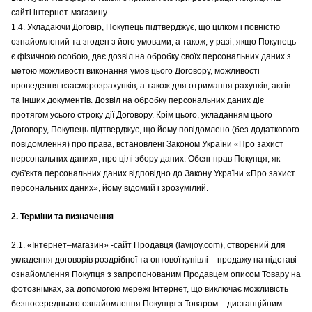
сайті інтернет-магазину.
1.4. Укладаючи Договір, Покупець підтверджує, що цілком і повністю
ознайомлений та згоден з його умовами, а також, у разі, якщо Покупець
є фізичною особою, дає дозвіл на обробку своїх персональних даних з
метою можливості виконання умов цього Договору, можливості
проведення взаєморозрахунків, а також для отримання рахунків, актів
та інших документів. Дозвіл на обробку персональних даних діє
протягом усього строку дії Договору. Крім цього, укладанням цього
Договору, Покупець підтверджує, що йому повідомлено (без додаткового
повідомлення) про права, встановлені Законом України «Про захист
персональних даних», про цілі збору даних. Обсяг прав Покупця, як
суб'єкта персональних даних відповідно до Закону України «Про захист
персональних даних», йому відомий і зрозумілий.
2. Терміни та визначення
2.1. «Інтернет–магазин» -сайт Продавця (lavijoy.com), створений для
укладення договорів роздрібної та оптової купівлі – продажу на підставі
ознайомлення Покупця з запропонованим Продавцем описом Товару на
фотознімках, за допомогою мережі Інтернет, що виключає можливість
безпосереднього ознайомлення Покупця з Товаром – дистанційним