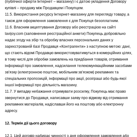
(публічної оферти Інтернет – магазину) і є датою укладення Договору
купівлі – продажу між Продавцем і Покупцем.
11.5. Використання ресурсу Інтернет-магазину для перегляду товару, а
також для оформлення замовлення є для Покупця безоплатним.
11.6. Власним акцептування Договору або реєстрацією на сайті
lavijoy.com (заповнення реєстраційної анкети) Покупець добровільно
надає згоду на збір та обробку власних персональних даних у
зареєстрованій базі Продавця «Контрагенти» з наступною метою: дані,
що стають відомі Продавцю використовуватимуться в комерційних цілях,
в тому числі для обробки замовлень на придбання товарів, отримання
інформації про замовлення, надсилання телекомунікаційними засобами
зв’язку (електронною поштою, мобільним зв’язком) рекламних та
спеціальних пропозицій, інформації про акції, розіграші або будь-якої
іншої інформації про діяльність магазину.
11.7. У випадку небажання отримувати розсилку, Покупець має право
звернутися до Продавця, написавши заяву про відмову від отримання
рекламних матеріалів, надіславши його на поштову або електронну
адресу.
12. Термін дії цього договору
12.1. Цей договір набирає чинності з дня оформлення замовлення або